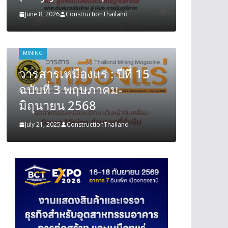
June 8, 2026
ConstructionThailand
June 8, 202
MINING
MINING
วารสารเหมืองแร่ : ปีที่ 15
วารสารเ
ฉบับที่ 3 พฤษภาคม-
ฉบับที
มิถุนายน 2568
มิถุนา
July 21, 2025
ConstructionThailand
July 21, 202