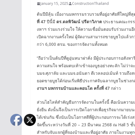
January 15, 2025
ConstructionThailand
ต้นปีมีลุ้น เมื่องานมหกรรมรวบรวมที่อยู่อาศัยที่ใหญ่ที
ที่
47
ปีนี้มี
ดร.ดลพิวัฒน์ ปรีดาวิภาต
ประธานคณะกรรมการ
งหาฯ ร่วมแรงร่วมใจ ให้ความเชื่อมั่นตอบรับร่วมงานอีกค
เปิดฉากงานครั้งใหม่ ผู้จัดงานสามารถขายบูธไปแล้วกว่า9
กว่า 6,000 ตรม. ของการจัดงานทั้งหมด
“ถือว่าเป็นต้นปีที่ดูอุ่นหนาฝาคั่ง มีผู้ประกอบการอสังห
ความสนใจ พร้อมตบเท้าเข้าจองบูธอย่างทะลัก ไม่ว่าจะเป
บมจ.ศุภาลัย และบมจ.อนันดา ดีเวลลอปเม้นท์ รวมถึงสถ
ยอดขายบูธได้ก่อนเริ่มพิธีประกาศจับฉลากบูธในช่วงกลาง
งานฯ
มหกรรมบ้านและคอนโด ครั้งที่
47
กล่าว
ส่วนไฮไลท์สำคัญธีมการจัดงานในครั้งนี้ คือเน้นความเป็
ยั่งยืน ดังนั้นจึงเป็นการเปิดโอกาสเพื่อธุรกิจมากมายบ
ได้เช่นกัน ซึ่งนับเป็นโอกาสดีที่ผู้ประกอบการจะได
จัดขึ้นระหว่างวันที่ 20 – 23 มีนาคม 2568 ณ Hall 5 ชั้น 
สำหรับจับแจกผู้ที่จองบ้านและที่อยู่อาศัย ภายในงานทุกๆ