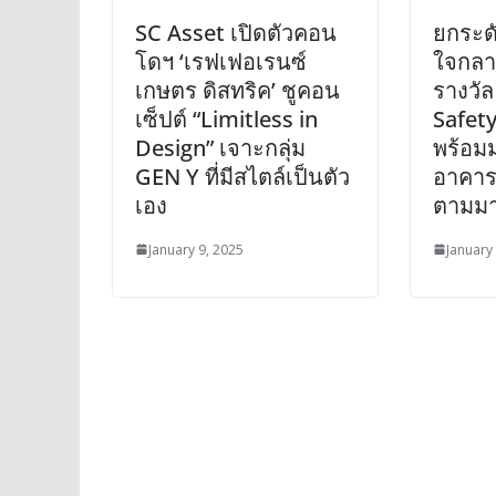
SC Asset เปิดตัวคอน
ยกระด
โดฯ ‘เรฟเฟอเรนซ์
ใจกลาง
เกษตร ดิสทริค’ ชูคอน
รางวัล
เซ็ปต์ “Limitless in
Safet
Design” เจาะกลุ่ม
พร้อมมุ
GEN Y ที่มีสไตล์เป็นตัว
อาคารเ
เอง
ตามม
January 9, 2025
January