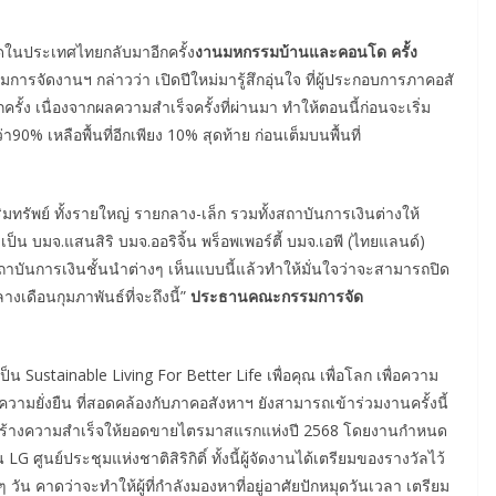
่สุดในประเทศไทยกลับมาอีกครั้ง
งาน
มหกรรมบ้านและคอนโด ครั้ง
จัดงานฯ กล่าวว่า เปิดปีใหม่มารู้สึกอุ่นใจ ที่ผู้ประกอบการภาคอสั
รั้ง เนื่องจากผลความสำเร็จครั้งที่ผ่านมา ทำให้ตอนนี้ก่อนจะเริ่ม
0% เหลือพื้นที่อีกเพียง 10% สุดท้าย ก่อนเต็มบนพื้นที่
าริมทรัพย์ ทั้งรายใหญ่ รายกลาง-เล็ก รวมทั้งสถาบันการเงินต่างให้
็น บมจ.แสนสิริ บมจ.ออริจิ้น พร็อพเพอร์ตี้ บมจ.เอพี (ไทยแลนด์)
าบันการเงินชั้นนำต่างๆ เห็นแบบนี้แล้วทำให้มั่นใจว่าจะสามารถปิด
เดือนกุมภาพันธ์ที่จะถึงนี้”
ประธานคณะกรรมการจัด
น Sustainable Living For Better Life เพื่อคุณ เพื่อโลก เพื่อความ
นความยั่งยืน ที่สอดคล้องกับภาคอสังหาฯ ยังสามารถเข้าร่วมงานครั้งนี้
้เร่งสร้างความสำเร็จให้ยอดขายไตรมาสแรกแห่งปี 2568 โดยงานกำหนด
LG ศูนย์ประชุมแห่งชาติสิริกิติ์ ทั้งนี้ผู้จัดงานได้เตรียมของรางวัลไว้
 วัน คาดว่าจะทำให้ผู้ที่กำลังมองหาที่อยู่อาศัยปักหมุดวันเวลา เตรียม