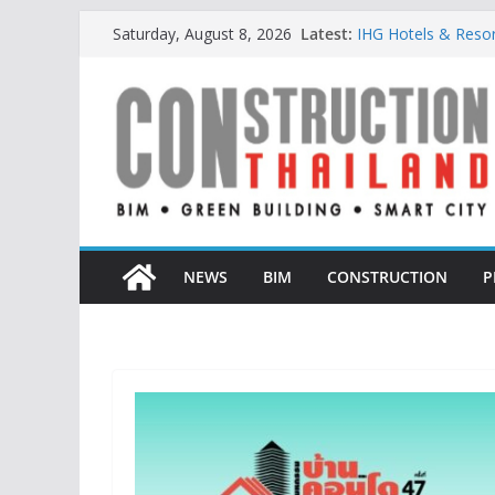
Skip
Latest:
IHG Hotels & Resorts
Saturday, August 8, 2026
to
แห่งแรกในกระบี่
ผู้เชี่ยวชาญด้านว
content
ตั้งแต่การออกแบบถ
TITLE เผยรายได้ครึ่
377% ชี้ดีมานด์ภูเก็
BCT Expo 2026 ชูแ
Construction & Min
เหมืองแร่สู่สังคมคาร์
ลลิล พร็อพเพอร์ตี้ ก้า
สร้างการเติบโตอย่างย
NEWS
BIM
CONSTRUCTION
P