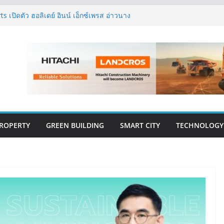
 เปิดตัว ฮอลิเดย์ อินน์ เอ็กซ์เพรส อ่าวนาง
ิศวกรรมโครงสร้างเสนอแผนปฏิรูปมาตรฐาน
ึงการตรวจสอบอาคารไทย รับมือแผ่นดินไหว
งปีแรก’69 มากกว่า 2,000 ล้านบาท เติบโต
ตยังแกร่ง
นวคิด “Empowering Net Zero in
ing” ขับเคลื่อนอุตสาหกรรมก่อสร้างและ
บอนต่ำอย่างยั่งยืน
วสู่ปีที่ 40 ยึดลูกค้าเป็นศูนย์กลาง เดินหน้า
ั่งยืน
ROPERTY
GREEN BUILDING
SMART CITY
TECHNOLOGY
E-BOOK
CONSTRUCTION
THAILAND : VOL.33
(May-Jun 2026)