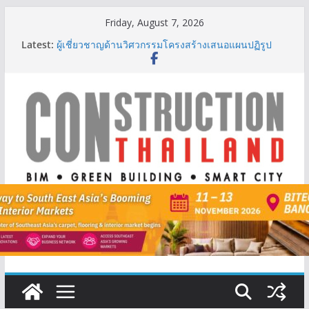
Skip
Friday, August 7, 2026
to
Latest:
ผู้เชี่ยวชาญด้านวิศวกรรมโครงสร้างเสนอแผนปฏิรูป
content
มาตรฐานตั้งแต่การออกแบบถึงการตรวจสอบอาคารไทย
รับมือแผ่นดินไหว
TITLE เผยรายได้ครึ่งปีแรก’69 มากกว่า 2,000 ล้านบาท
เติบโต 377% ชี้ดีมานด์ภูเก็ตยังแกร่ง
BCT Expo 2026 ชูแนวคิด “Empowering Net Zero in
Construction & Mining” ขับเคลื่อนอุตสาหกรรม
ก่อสร้างและเหมืองแร่สู่สังคมคาร์บอนต่ำอย่างยั่งยืน
ลลิล พร็อพเพอร์ตี้ ก้าวสู่ปีที่ 40 ยึดลูกค้าเป็นศูนย์กลาง
เดินหน้าสร้างการเติบโตอย่างยั่งยืน
IHG Hotels & Resorts เปิดตัว ฮอลิเดย์ อินน์ เอ็กซ์เพรส
อ่าวนางแห่งแรกในกระบี่