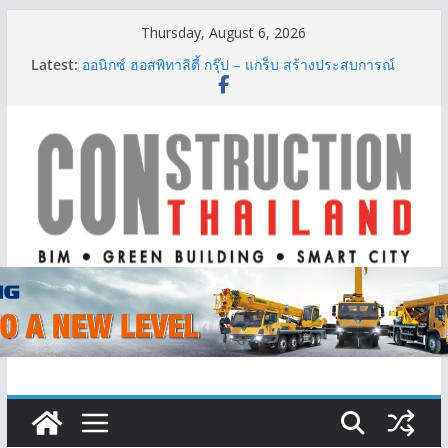
Skip
Thursday, August 6, 2026
to
Latest:
ออนิกซ์ ฮอสพิทาลิตี้ กรุ๊ป – แกร็บ สร้างประสบการณ์
content
การเดินทางที่สะดวกยิ่งขึ้น ภายใต้แนวคิด “More of
What You Love”
BCT Expo 2026 ชูแนวคิด “Empowering Net Zero in
Construction & Mining” ขับเคลื่อนอุตสาหกรรม
ก่อสร้างและเหมืองแร่สู่สังคมคาร์บอนต่ำอย่างยั่งยืน
ลลิล พร็อพเพอร์ตี้ ก้าวสู่ปีที่ 40 ยึดลูกค้าเป็นศูนย์กลาง
เดินหน้าสร้างการเติบโตอย่างยั่งยืน
IHG Hotels & Resorts เปิดตัว ฮอลิเดย์ อินน์ เอ็กซ์เพรส
อ่าวนางแห่งแรกในกระบี่
ผู้เชี่ยวชาญด้านวิศวกรรมโครงสร้างเสนอแผนปฏิรูป
มาตรฐานตั้งแต่การออกแบบถึงการตรวจสอบอาคารไทย
รับมือแผ่นดินไหว