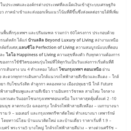
ในประเทศและองค์กรต่างประเทศที่ลงเม็ดเงินเข้าสู่ระบบเศรษฐกิจ
 ภาคนำเข้าและส่งออกเห็นแนวโน้มที่ดีขึ้นซึ่งส่งผลต่อรายได้ที่เพิ่ม
งขายในพื้นที่กรุงเทพฯ และปริมณฑล รวมกว่า 60โครงการ ประกอบด้วย
รนด์หลัก ได้แก่
บ้านลลิล Beyond Luxury of Living
สง่างามเหนือ
์ฝรั่งเศส,
แลนซีโอ Perfection of Living
ความสมบูรณ์แบบที่ตอบ
 และ
ไลโอ Happiness of Living
ความสุขที่ลงตัว กับทุกความต้องการ
งการใช้ชีวิตของคนรุ่นใหม่ที่ให้ทุกวันเป็นวันแห่งการเริ่มต้นที่ดี
การเดินทาง บน 4 ทำเลทอง ได้แก่
โซนกรุงเทพฯ ตอนเหนือ
ย่าน
 สะดวกทุกการเดินทางใกล้แนวรถไฟฟ้าสายสีเขียวและสีแดง – ใกล้
ยา กับโซนรังสิต ลำลูกกา คลองหลวง เมืองปทุมธานี ใกล้ Future
ถไฟฟ้าสายสีชมพูและสายสีเขียว รามอินทราวัชรพล สายไหม ใจกลาง
แหวนตะวันออกโซนกรุงเทพฯตอนเหนือ ในราคาสุดคุ้มตั้งแต่ 2 -10
่อนนุช ลาดกระบัง ฉลองกรุง ใกล้รถไฟฟ้าสายสีเหลือง – เมกาบางนา
ระราม 9 – มอเตอร์ และกรุงเทพกรีฑาตัดใหม่ ทำเลบางนา เทพารักษ์
ดยทาวน์โฮม บ้านแนวคิดใหม่ และบ้านเดี่ยว ราคาเริ่มที่ 1.9 –
ธิเบศร์ พระราม5 บางใหญ่ ใกล้รถไฟฟ้าสายสีม่วง – ทางด่วนศรีรัช –