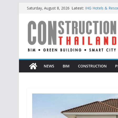
Skip
Latest:
IHG Hotels & Resorts
Saturday, August 8, 2026
to
แห่งแรกในกระบี่
ผู้เชี่ยวชาญด้านว
content
ตั้งแต่การออกแบบถ
TITLE เผยรายได้ครึ่
377% ชี้ดีมานด์ภูเก็
BCT Expo 2026 ชูแ
Construction & Min
เหมืองแร่สู่สังคมคาร์
ลลิล พร็อพเพอร์ตี้ ก้า
สร้างการเติบโตอย่างย
NEWS
BIM
CONSTRUCTION
P