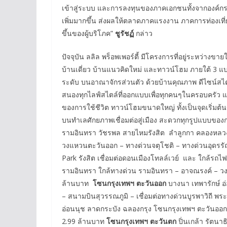
เข้าสู่ระบบ และการลงทุนของภาคเอกชนทั้งจากองค์กร
เพิ่มมากขึ้น ส่งผลให้ตลาดภาคแรงงาน ภาคการท่องเที่ยว
ขึ้นของผู้บริโภค”
ชูรัชฏ์
กล่าว
ปัจจุบัน ลลิล พร็อพเพอร์ตี้ มีโครงการที่อยู่ระหว่า
บ้านเดี่ยว บ้านแนวคิดใหม่ และทาวน์โฮม ภายใต้ 3 แบ
ระดับ บนอาณาจักรส่วนตัว ด้วยบ้านคุณภาพ ดีไซน์สไตล
สนองทุกไลฟ์สไตล์ที่ออกแบบเพื่อทุกคนๆในครอบครัว
ของการใช้ชีวิต ทาวน์โฮมขนาดใหญ่ ทั้งเป็นจุดเริ่มต้นขอ
บนทำเลศักยภาพเชื่อมต่อสู่เมือง สะดวกทุกรูปแบบของ
รามอินทรา วัชรพล สายไหมรังสิต ลำลูกกา คลองหลวง
วงแหวนตะวันออก – ทางด่วนจตุโชติ – ทางด่วนอุดรรัถ
Park รังสิต เชื่อมต่อดอนเมืองโทลล์เวย์ และ ใกล้ร
รามอินทรา ใกล้ทางด่วน รามอินทรา – อาจณรงค์ – วง
ล้านบาท
โซนกรุงเทพฯ ตะวันออก
บางนา เทพารักษ์ อ
– สนามบินสุวรรณภูมิ – เชื่อมต่อทางด่วนบูรพาวิถี พ
อ่อนนุช ลาดกระบัง ฉลองกรุง โซนกรุงเทพฯ ตะวันออก โ
2.99 ล้านบาท
โซนกรุงเทพฯ ตะวันตก
ปิ่นเกล้า รัตนา