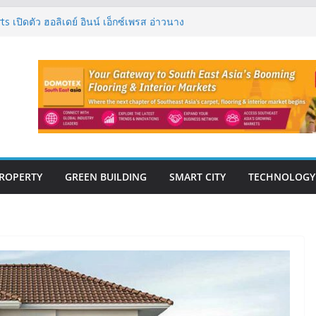
 เปิดตัว ฮอลิเดย์ อินน์ เอ็กซ์เพรส อ่าวนาง
ิศวกรรมโครงสร้างเสนอแผนปฏิรูปมาตรฐาน
ึงการตรวจสอบอาคารไทย รับมือแผ่นดินไหว
งปีแรก’69 มากกว่า 2,000 ล้านบาท เติบโต
ตยังแกร่ง
นวคิด “Empowering Net Zero in
ing” ขับเคลื่อนอุตสาหกรรมก่อสร้างและ
บอนต่ำอย่างยั่งยืน
วสู่ปีที่ 40 ยึดลูกค้าเป็นศูนย์กลาง เดินหน้า
ั่งยืน
ROPERTY
GREEN BUILDING
SMART CITY
TECHNOLOGY
E-BOOK
CONSTRUCTION
THAILAND : VOL.33
(May-Jun 2026)