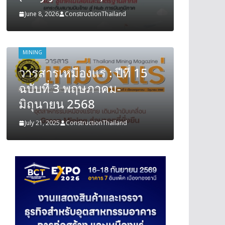
June 8, 2026
ConstructionThailand
June 8, 202
MINING
MINING
วารสารเหมืองแร่ : ปีที่ 15
วารสารเ
ฉบับที่ 3 พฤษภาคม-
ฉบับที
มิถุนายน 2568
มิถุนา
July 21, 2025
ConstructionThailand
July 21, 202