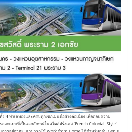
้ง 4 ทำเลทองและครบทุกเซกเมนต์อย่างต่อเนื่อง เพื่อตอบความ
ออกแบบที่เป็นเอกลักษณ์ในสไตล์ฝรั่งเศส ‘French Colonial Style’
บในการอยู่อาศัย สามารถใช้ Work from Home ได้สำหรับกลุ่ม Gen X