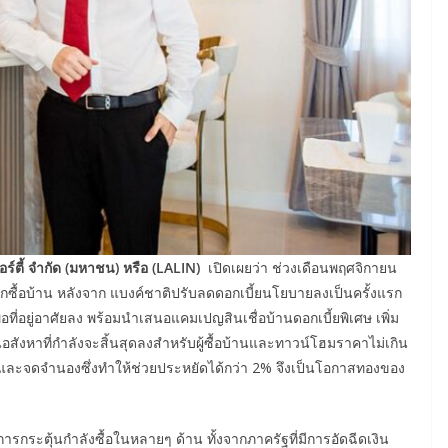
อร์ตี้ จำกัด (มหาชน) หรือ (LALIN)
เปิดเผยว่า ช่วงเดือนพฤศจิกายน
รเลือกซื้อบ้าน หลังจาก แบงค์ชาติปรับลดดอกเบี้ยนโยบายลงเป็นครั้งแรก
่อที่อยู่อาศัยลง พร้อมนำเสนอแคมเปญสินเชื่อบ้านดอกเบี้ยพิเศษ เพิ่ม
นอสังหาที่กำลังจะสิ้นสุดลงสำหรับผู้ซื้อบ้านและทาวน์โฮมราคาไม่เกิน
ละจดจำนองซึ่งทำให้ช่วยประหยัดได้กว่า 2% จึงเป็นโอกาสทองของ
ระตุ้นกำลังซื้อในหลายๆ ด้าน ทั้งจากภาครัฐที่มีการอัดฉีดเงิน