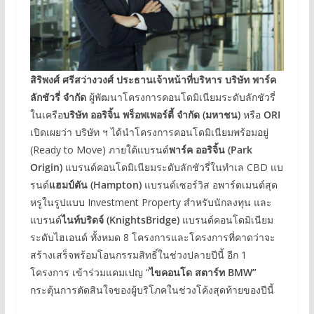
สิริพงศ์ ศรีสว่างวงศ์ ประธานเจ้าหน้าที่บริหาร บริษัท พาร์ค
ลักชัวรี่ จำกัด
ผู้พัฒนาโครงการคอนโดมิเนียมระดับลักชัวรี่
ในเครือ
บริษัท ออริจิ้น พร็อพเพอร์ตี้ จำกัด
(
มหาชน
)
หรือ
ORI
เปิดเผยว่า บริษัท ฯ ได้นำโครงการคอนโดมิเนียมพร้อมอยู่
(Ready to Move) ภายใต้แบรนด์
พาร์ค ออริจิ้น
(Park
Origin)
แบรนด์คอนโดมิเนียมระดับลักชัวรี่ในทำเล CBD แบ
รนด์
แฮมป์ตัน
(Hampton)
แบรนด์เซอร์วิส อพาร์ตเมนต์สุด
หรูในรูปแบบ Investment Property สำหรับนักลงทุน และ
แบรนด์
ไนท์บริดจ์
(KnightsBridge)
แบรนด์คอนโดมิเนียม
ระดับไฮเอนด์ ทั้งหมด 8 โครงการและโครงการที่คาดว่าจะ
สร้างเสร็จพร้อมโอนกรรมสิทธิ์ในช่วงปลายปีนี้ อีก 1
โครงการ เข้าร่วมแคมเปญ “
ไขคอนโด สตาร์ท
BMW”
กระตุ้นการตัดสินใจของผู้บริโภคในช่วงโค้งสุดท้ายของปีนี้