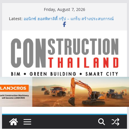
Skip
Friday, August 7, 2026
to
Latest:
ออนิกซ์ ฮอสพิทาลิตี้ กรุ๊ป – แกร็บ สร้างประสบการณ์
content
การเดินทางที่สะดวกยิ่งขึ้น ภายใต้แนวคิด “More of
What You Love”
BCT Expo 2026 ชูแนวคิด “Empowering Net Zero in
Construction & Mining” ขับเคลื่อนอุตสาหกรรม
ก่อสร้างและเหมืองแร่สู่สังคมคาร์บอนต่ำอย่างยั่งยืน
ลลิล พร็อพเพอร์ตี้ ก้าวสู่ปีที่ 40 ยึดลูกค้าเป็นศูนย์กลาง
เดินหน้าสร้างการเติบโตอย่างยั่งยืน
IHG Hotels & Resorts เปิดตัว ฮอลิเดย์ อินน์ เอ็กซ์เพรส
อ่าวนางแห่งแรกในกระบี่
ผู้เชี่ยวชาญด้านวิศวกรรมโครงสร้างเสนอแผนปฏิรูป
มาตรฐานตั้งแต่การออกแบบถึงการตรวจสอบอาคารไทย
รับมือแผ่นดินไหว