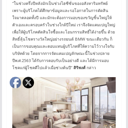
“ในช่วงครึ่งปีหลังมักเป็นช่วงไฮซีซั่นของอสังหาริมทรัพย์
เพราะผู้บริโภคได้ศึกษาข้อมูลและรอโอกาสในการตัดสิน
ใจมาตลอดทั้งปี และมักจะต้องการมอบของขวัญชิ้นใหญ่ให้
ตัวเองและครอบครัวในช่วงใกล้ปีใหม่ เราจึงจัดแคมเปญใหญ่
เพื่อให้ผู้บริโภคตัดสินใจซื้อและโอนกรรมสิทธิ์ได้ง่ายขึ้น ด้วย
สิทธิ์ลุ้นโชครางวัลใหญ่อย่างรถยนต์ BMW ขณะเดียวกัน ก็
เป็นการขอบคุณและตอบแทนผู้บริโภคที่ให้ความไว้วางใจกับ
บริษัทด้วย โดยจากการจัดแคมเปญลักษณะนี้ในช่วงปลาย
ปีพ.ศ.2563 ได้รับการตอบรับเป็นอย่างดี และได้มีการมอบ
โชคแก่ผู้โชคดีไปแล้วเมื่อช่วงต้นปี”
สิริพงศ์
กล่าว