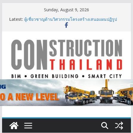
Skip
Sunday, August 9, 2026
to
Latest:
IHG Hotels & Resorts เปิดตัว ฮอลิเดย์ อินน์ เอ็กซ์เพรส
content
อ่าวนางแห่งแรกในกระบี่
ผู้เชี่ยวชาญด้านวิศวกรรมโครงสร้างเสนอแผนปฏิรูป
มาตรฐานตั้งแต่การออกแบบถึงการตรวจสอบอาคารไทย
รับมือแผ่นดินไหว
TITLE เผยรายได้ครึ่งปีแรก’69 มากกว่า 2,000 ล้านบาท
เติบโต 377% ชี้ดีมานด์ภูเก็ตยังแกร่ง
BCT Expo 2026 ชูแนวคิด “Empowering Net Zero in
Construction & Mining” ขับเคลื่อนอุตสาหกรรม
ก่อสร้างและเหมืองแร่สู่สังคมคาร์บอนต่ำอย่างยั่งยืน
ลลิล พร็อพเพอร์ตี้ ก้าวสู่ปีที่ 40 ยึดลูกค้าเป็นศูนย์กลาง
เดินหน้าสร้างการเติบโตอย่างยั่งยืน