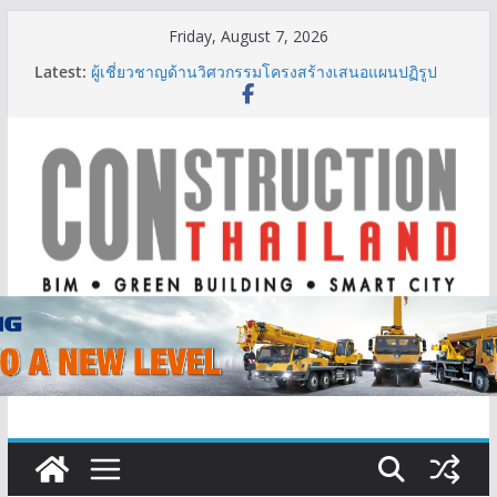
Skip
Friday, August 7, 2026
to
Latest:
ผู้เชี่ยวชาญด้านวิศวกรรมโครงสร้างเสนอแผนปฏิรูป
content
มาตรฐานตั้งแต่การออกแบบถึงการตรวจสอบอาคารไทย
รับมือแผ่นดินไหว
TITLE เผยรายได้ครึ่งปีแรก’69 มากกว่า 2,000 ล้านบาท
เติบโต 377% ชี้ดีมานด์ภูเก็ตยังแกร่ง
BCT Expo 2026 ชูแนวคิด “Empowering Net Zero in
Construction & Mining” ขับเคลื่อนอุตสาหกรรม
ก่อสร้างและเหมืองแร่สู่สังคมคาร์บอนต่ำอย่างยั่งยืน
ลลิล พร็อพเพอร์ตี้ ก้าวสู่ปีที่ 40 ยึดลูกค้าเป็นศูนย์กลาง
เดินหน้าสร้างการเติบโตอย่างยั่งยืน
IHG Hotels & Resorts เปิดตัว ฮอลิเดย์ อินน์ เอ็กซ์เพรส
อ่าวนางแห่งแรกในกระบี่