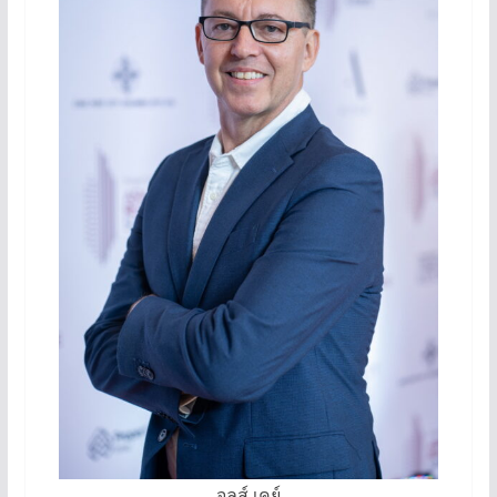
จูลส์ เคย์