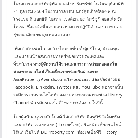
โครงการและบริษัทผู้พัฒนาอสังหาริมทรัพย์ ในวันพฤหัสบดีที่
21 ตุลาคม 2564 ในงานกาล่าดินเนอร์สุดเอ็กซ์คลูซีฟ ณ
โรงแรม ดิ แอทธินี โฮเทล แบงค็อก, อะ ลักซ์ชูรี คอลเล็คชั่น
โฮเทล ซึ่งจะจัดขึ้นตามแนวทางการปฏิบัติด้านสุขภาพ และ
สุขอนามัยของกรุงเทพมหานคร
เพื่อเข้าถึงผู้ชมในวงกว้างได้มากขึ้น ทั้งผู้บริโภค, นักลงทุน
และนายหน้าอสังหาริมทรัพย์ที่มีอยู่ทั่วประเทศและ
ทั่วภูมิภาค
ทางผู้จัดงานได้วางแผนการการถ่ายทอดสดใน
ช่องทางออนไลน์เป็นครั้งแรกพร้อมกันผ่านทาง
AsiaPropertyAwards.com/tv-podcast
และช่องทางบน
Facebook, LinkedIn, Twitter
และ
YouTube
นอกจากนั้น
จะมีการรวมรวมไฮไลท์ของงานออกอากาศทางช่อง History
Channel พันธมิตรเคเบิ้ลทีวีของการจัดงานในปีนี้
โดยผู้สนับสนุนระดับโกลด์ ได้แก่ บริษัท มิตซูบิชิ อีเล็คทริค
และ บริษัท เจแอลแอล (ประเทศไทย), พันธมิตรสื่อออนไลน์
ได้แก่ เว็บไซต์ DDProperty.com, ช่องเคเบิ้ลทีวี History