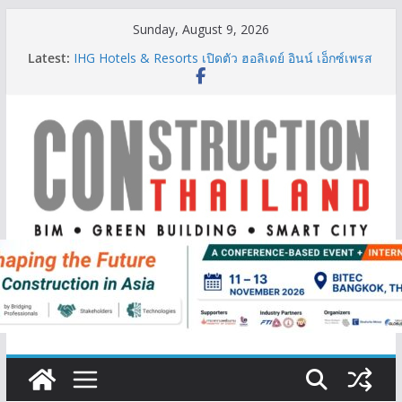
Skip
Sunday, August 9, 2026
to
Latest:
IHG Hotels & Resorts เปิดตัว ฮอลิเดย์ อินน์ เอ็กซ์เพรส
content
อ่าวนางแห่งแรกในกระบี่
ผู้เชี่ยวชาญด้านวิศวกรรมโครงสร้างเสนอแผนปฏิรูป
มาตรฐานตั้งแต่การออกแบบถึงการตรวจสอบอาคารไทย
รับมือแผ่นดินไหว
TITLE เผยรายได้ครึ่งปีแรก’69 มากกว่า 2,000 ล้านบาท
เติบโต 377% ชี้ดีมานด์ภูเก็ตยังแกร่ง
BCT Expo 2026 ชูแนวคิด “Empowering Net Zero in
Construction & Mining” ขับเคลื่อนอุตสาหกรรม
ก่อสร้างและเหมืองแร่สู่สังคมคาร์บอนต่ำอย่างยั่งยืน
ลลิล พร็อพเพอร์ตี้ ก้าวสู่ปีที่ 40 ยึดลูกค้าเป็นศูนย์กลาง
เดินหน้าสร้างการเติบโตอย่างยั่งยืน