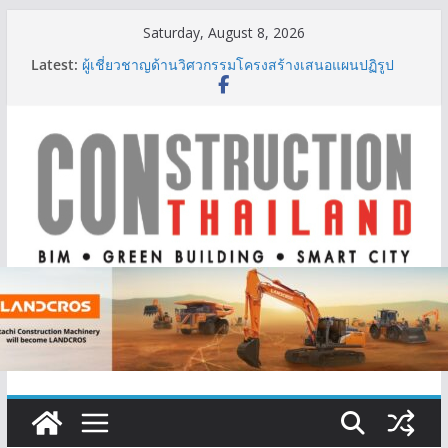
Skip
Saturday, August 8, 2026
to
Latest:
ผู้เชี่ยวชาญด้านวิศวกรรมโครงสร้างเสนอแผนปฏิรูป
content
มาตรฐานตั้งแต่การออกแบบถึงการตรวจสอบอาคารไทย
รับมือแผ่นดินไหว
TITLE เผยรายได้ครึ่งปีแรก’69 มากกว่า 2,000 ล้านบาท
เติบโต 377% ชี้ดีมานด์ภูเก็ตยังแกร่ง
BCT Expo 2026 ชูแนวคิด “Empowering Net Zero in
Construction & Mining” ขับเคลื่อนอุตสาหกรรม
ก่อสร้างและเหมืองแร่สู่สังคมคาร์บอนต่ำอย่างยั่งยืน
ลลิล พร็อพเพอร์ตี้ ก้าวสู่ปีที่ 40 ยึดลูกค้าเป็นศูนย์กลาง
เดินหน้าสร้างการเติบโตอย่างยั่งยืน
IHG Hotels & Resorts เปิดตัว ฮอลิเดย์ อินน์ เอ็กซ์เพรส
อ่าวนางแห่งแรกในกระบี่