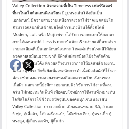
Valley Collection
ด้วยความที่เป็น
Timeless
เฟอร์นิเจอร์
ที่มาใน
สไตล
์สแกนดิเนเวียน
มีรูปทรงเส้นโค้งอันเป็น
เอกลักษณ์ มีความสวยงามเหนือกาลเวลาไม่ว่าจะยุคสมัยใด
สามารถกลมกลืนเข้ากับสไตล์การแต่งบ้านได้ทั้งสไตล์
Modern, Loft หรือ Muji เพราะได้รับการออกแบบให้ออกมา
ภายใต้คอนเซปต์ ‘Less is more’ แม้จะเรียบง่ายแต่ก็มากด้วย
รายละเอียดที่เป็นเอกลักษณ์เฉพาะ โดดเด่นด้วยโทนสีไม้อ่อน
ลวดลายเสมือนธรรมชาติ มีผิวสัมผัสเสมือนไม้จริงตัดด้วย
กระจกลอนมุมโค้ง ที่ช่วยสร้างบรรยากาศให้ผลลัพธ์ของงาน
ตกแต่งดูโปร่ง อีกทั้งยังเพิ่มเทคนิคการทำเนื้อผิวสัมผัสที่ไร้รอย
ต่อจะช่วยคงความสวยงามของสีและความเรียบเนียนของ
เนื้อผิว นอกจากนี้ยังมีการออกแบบฟังก์ชันการใช้งานที่ครบ
ครัน ไม่เทอะทะกินพื้นที่ เพื่อตอบโจทย์การใช้งานที่เหมาะกับ
ไลฟ์สไตล์การใช้ชีวิตยุคปัจจุบันของคนทุกเจนเนอเรชัน
Valley Collection ประกอบด้วย เตียงนอนขนาด 3.5, 5 และ
6 ฟุต, ตู้เสื้อผ้า, โต๊ะเครื่องแป้ง, โต๊ะข้างเตียง, ตู้ทรงเตี้ย ตู้
ทรงสูง, ตู้เก็บรองเท้า, ตู้ลิ้นชัก