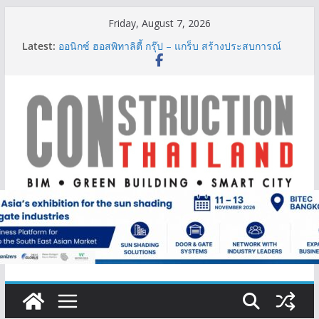
Skip
Friday, August 7, 2026
to
ผู้เชี่ยวชาญด้านวิศวกรรมโครงสร้างเสนอแผนปฏิรูป
Latest:
มาตรฐานตั้งแต่การออกแบบถึงการตรวจสอบอาคารไทย
content
รับมือแผ่นดินไหว
ออนิกซ์ ฮอสพิทาลิตี้ กรุ๊ป – แกร็บ สร้างประสบการณ์
การเดินทางที่สะดวกยิ่งขึ้น ภายใต้แนวคิด “More of
What You Love”
BCT Expo 2026 ชูแนวคิด “Empowering Net Zero in
Construction & Mining” ขับเคลื่อนอุตสาหกรรม
ก่อสร้างและเหมืองแร่สู่สังคมคาร์บอนต่ำอย่างยั่งยืน
ลลิล พร็อพเพอร์ตี้ ก้าวสู่ปีที่ 40 ยึดลูกค้าเป็นศูนย์กลาง
เดินหน้าสร้างการเติบโตอย่างยั่งยืน
IHG Hotels & Resorts เปิดตัว ฮอลิเดย์ อินน์ เอ็กซ์เพรส
อ่าวนางแห่งแรกในกระบี่